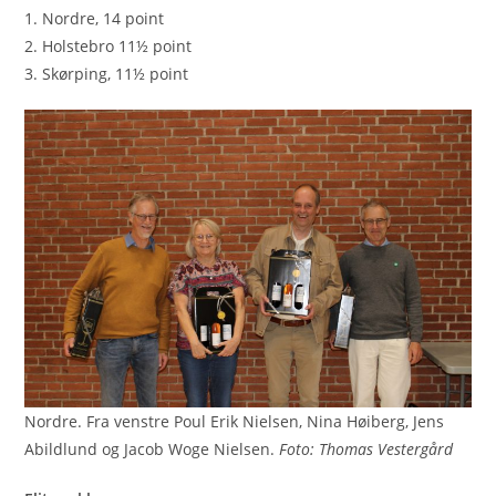
1. Nordre, 14 point
2. Holstebro 11½ point
3. Skørping, 11½ point
Nordre. Fra venstre Poul Erik Nielsen, Nina Høiberg, Jens
Abildlund og Jacob Woge Nielsen.
Foto: Thomas Vestergård