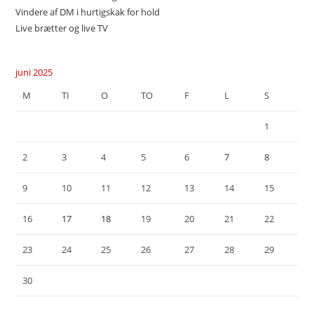
Vindere af DM i hurtigskak for hold
Live brætter og live TV
juni 2025
M
TI
O
TO
F
L
S
1
2
3
4
5
6
7
8
9
10
11
12
13
14
15
16
17
18
19
20
21
22
23
24
25
26
27
28
29
30