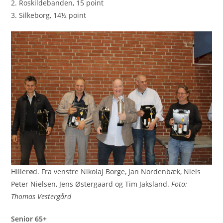
2. Roskildebanden, 15 point
3. Silkeborg, 14½ point
Hillerød. Fra venstre Nikolaj Borge, Jan Nordenbæk, Niels
Peter Nielsen, Jens Østergaard og Tim Jaksland.
Foto:
Thomas Vestergård
Senior 65+