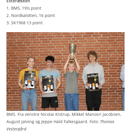
Eliterækken
1. BMS, 19½ point
2. Nordkalotten, 16 point
3. SK1968 13 point
BMS. Fra venstre Nicolai Kistrup, Mikkel Manosri Jacobsen,
August Jalving og Jeppe Hald Falkesgaard.
Foto: Thomas
Vestergård