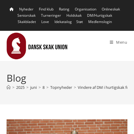
Skip
Nyheder
Find klub
Rating
Organisation
Onlineskak
to
Seniorskak
Turneringer
Holdskak
DM/Hurtigskak
content
Skakbladet
Love
Idekatalog
Støt
Medlemslogin
Menu
Blog
>
2025
>
juni
>
8
>
Topnyheder
>
Vindere af DM i hurtigskak for 