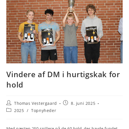
Vindere af DM i hurtigskak for
hold
Post
Post
Thomas Vestergaard
8. juni 2025
author:
published:
Post
2025
/
Topnyheder
category:
Med næsten 250 spillere på de 60 hold, der havde fundet