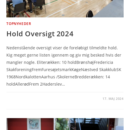
TOPNYHEDER
Hold Oversigt 2024
Nedenstående oversigt viser de foreløbigt tilmeldte hold.
Kig meget gerne listen igennem og giv mig besked hvis der
mangler nogle. Eliterækken: 10 holdBrønshøjFredericia
SkakforeningFremFuresøJetsmarkKøgeNæstved SkakklubSK
1968NordkalottenAarhus /SkolerneBredderækken: 14
holdAllerødFrem 2Haderslev…
17. MAJ 2024