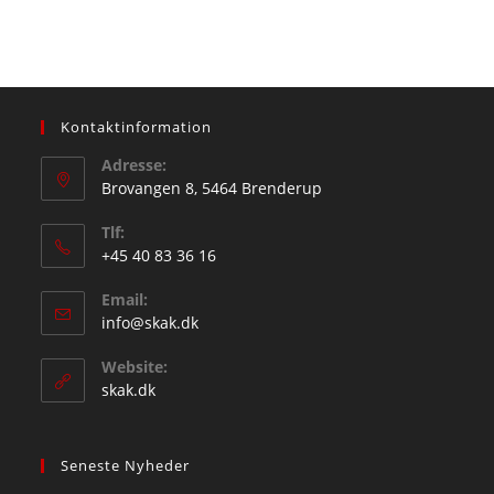
Kontaktinformation
Adresse:
Brovangen 8, 5464 Brenderup
Tlf:
+45 40 83 36 16
Opens
Email:
in
Opens
info@skak.dk
your
in
application
Website:
your
skak.dk
application
Seneste Nyheder