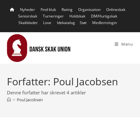
Skip
Nyheder
Find klub
Rating
Organisation
Onlineskak
to
Seniorskak
Turneringer
Holdskak
DM/Hurtigskak
content
Skakbladet
Love
Idekatalog
Støt
Medlemslogin
Menu
Forfatter:
Poul Jacobsen
Denne forfatter har skrevet 4 artikler
>
Poul Jacobsen